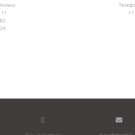
Холмск
Телефо
 11
+7 
 82
 29
Наш инстаграм
most@kholmsk.