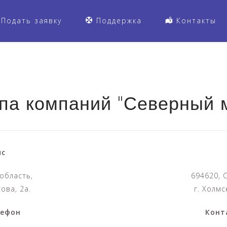
Подать заявку
Поддержка
Контакты
па компаний "Северный 
ис
 область,
694620, 
сова, 2а.
г. Холмс
лефон
Конт