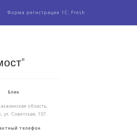
Форма регистрации 1С: Fresh
мост"
Блик
Сахалинская область,
к, ул. Советская, 107.
актный телефон