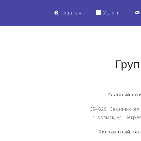
S
k
Главная
Услуги
i
p
t
o
c
o
Груп
n
t
e
n
Главный оф
t
694620, Сахалинская
г. Холмск, ул. Некра
Контактный те